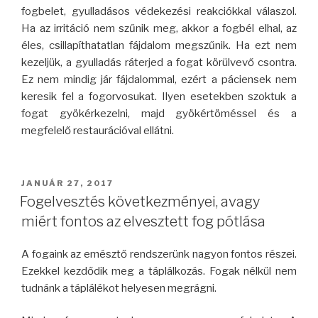
fogbelet, gyulladásos védekezési reakciókkal válaszol.
Ha az irritáció nem szűnik meg, akkor a fogbél elhal, az
éles, csillapíthatatlan fájdalom megszűnik. Ha ezt nem
kezeljük, a gyulladás ráterjed a fogat körülvevő csontra.
Ez nem mindig jár fájdalommal, ezért a páciensek nem
keresik fel a fogorvosukat. Ilyen esetekben szoktuk a
fogat gyökérkezelni, majd gyökértöméssel és a
megfelelő restaurációval ellátni.
BEKÜLDVE:
JANUÁR 27, 2017
Fogelvesztés következményei, avagy
miért fontos az elvesztett fog pótlása
A fogaink az emésztő rendszerünk nagyon fontos részei.
Ezekkel kezdődik meg a táplálkozás. Fogak nélkül nem
tudnánk a táplálékot helyesen megrágni.