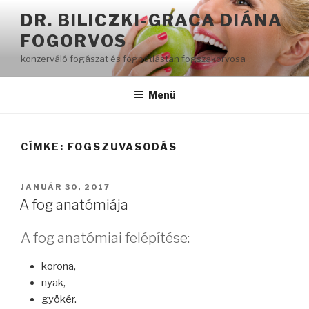
Tartalomhoz
DR. BILICZKI-GRACA DIÁNA
FOGORVOS
konzerváló fogászat és fogpótlástan fogszakorvosa
Menü
CÍMKE:
FOGSZUVASODÁS
BEKÜLDVE:
JANUÁR 30, 2017
A fog anatómiája
A fog anatómiai felépítése:
korona,
nyak,
gyökér.