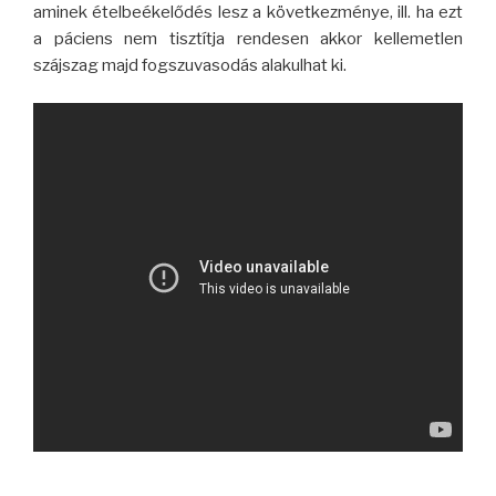
aminek ételbeékelődés lesz a következménye, ill. ha ezt
a páciens nem tisztítja rendesen akkor kellemetlen
szájszag majd fogszuvasodás alakulhat ki.