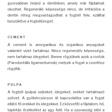
gyorsabban terjed a dentinben, amely már fájdalmat
okozhat. Regeneráló képessége nincs, de irritációra a
dentin réteg megvastagodhat a fogbél fele, ezálltal
beszűkítve a fogbélüreget.
CEMENT
A cement is anorganikus és organikus anyagokat
valamint vizet tartalmaz. Nincs regeneratív képessége,
nem tartalmaz idegeket. Benne rögzülnek azok a rostok
(Parodontális ligamentumok), melyek a fogat a csonthoz
rögzítik.
PULPA
A fogbél (pulpa) sejteket, idegeket, ereket tartalmazó
szövet. A
gyökércsúcson át kapcsolatba van a fogat
ellátó fő erekkel és idegekkel.
Ez közvetíti a fájdalom, hő,
tapintás érzékelést az agy felé. Ha a szuvasság eléri a