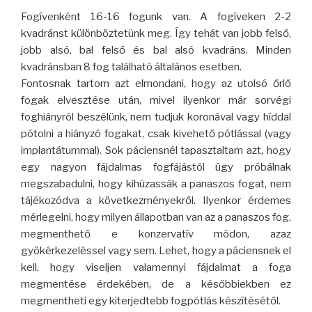
Fogívenként 16-16 fogunk van. A fogíveken 2-2
kvadránst különböztetünk meg. Így tehát van jobb felső,
jobb alsó, bal felső és bal alsó kvadráns. Minden
kvadránsban 8 fog található általános esetben.
Fontosnak tartom azt elmondani, hogy az utolsó őrlő
fogak elvesztése után, mivel ilyenkor már sorvégi
foghiányról beszélünk, nem tudjuk koronával vagy híddal
pótolni a hiányzó fogakat, csak kivehető pótlással (vagy
implantátummal). Sok páciensnél tapasztaltam azt, hogy
egy nagyon fájdalmas fogfájástól úgy próbálnak
megszabadulni, hogy kihúzassák a panaszos fogat, nem
tájékozódva a következményekről. Ilyenkor érdemes
mérlegelni, hogy milyen állapotban van az a panaszos fog,
megmenthető e konzervatív módon, azaz
gyökérkezeléssel vagy sem. Lehet, hogy a páciensnek el
kell, hogy viseljen valamennyi fájdalmat a foga
megmentése érdekében, de a későbbiekben ez
megmentheti egy kiterjedtebb fogpótlás készítésétől.