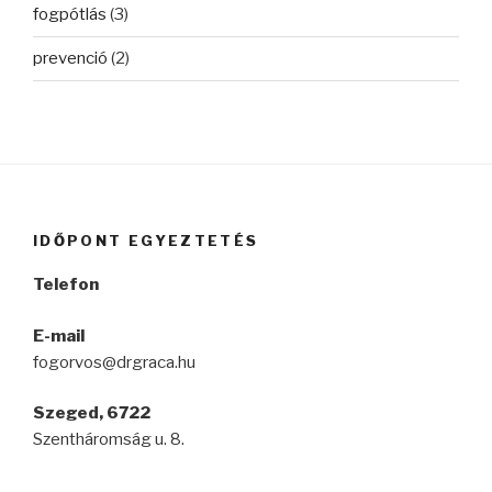
fogpótlás
(3)
prevenció
(2)
IDŐPONT EGYEZTETÉS
Telefon
E-mail
fogorvos@drgraca.hu
Szeged, 6722
Szentháromság u. 8.