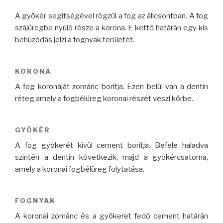
A gyökér segítségével rögzül a fog az állcsontban. A fog
szájüregbe nyúló része a korona. E kettő határán egy kis
behúzódás jelzi a fognyak területét.
KORONA
A fog koronáját zománc borítja. Ezen belül van a dentin
réteg amely a fogbélüreg koronai részét veszi körbe.
GYÖKÉR
A fog gyökerét kívül cement borítja. Befele haladva
szintén a dentin következik, majd a gyökércsatorna,
amely a koronai fogbélüreg folytatása.
FOGNYAK
A koronai zománc és a gyökeret fedő cement határán