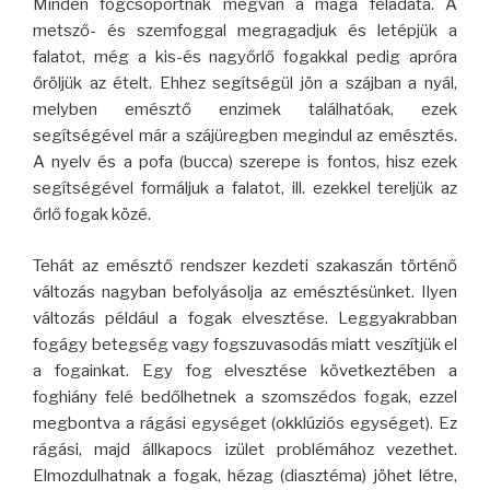
Minden fogcsoportnak megvan a maga feladata. A
metsző- és szemfoggal megragadjuk és letépjük a
falatot, még a kis-és nagyőrlő fogakkal pedig apróra
őröljük az ételt. Ehhez segítségül jön a szájban a nyál,
melyben emésztő enzimek találhatóak, ezek
segítségével már a szájüregben megindul az emésztés.
A nyelv és a pofa (bucca) szerepe is fontos, hisz ezek
segítségével formáljuk a falatot, ill. ezekkel tereljük az
őrlő fogak közé.
Tehát az emésztő rendszer kezdeti szakaszán történő
változás nagyban befolyásolja az emésztésünket. Ilyen
változás például a fogak elvesztése. Leggyakrabban
fogágy betegség vagy fogszuvasodás miatt veszítjük el
a fogainkat. Egy fog elvesztése következtében a
foghiány felé bedőlhetnek a szomszédos fogak, ezzel
megbontva a rágási egységet (okklúziós egységet). Ez
rágási, majd állkapocs izület problémához vezethet.
Elmozdulhatnak a fogak, hézag (diasztéma) jöhet létre,