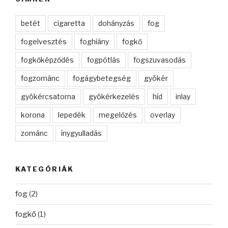
betét
cigaretta
dohányzás
fog
fogelvesztés
foghiány
fogkő
fogkőképződés
fogpótlás
fogszuvasodás
fogzománc
fogágybetegség
gyökér
gyökércsatorna
gyökérkezelés
híd
inlay
korona
lepedék
megelőzés
overlay
zománc
ínygyulladás
KATEGÓRIÁK
fog
(2)
fogkő
(1)