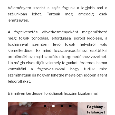
Véleményem szerint a saját fogunk a legjobb ami a
szájunkban lehet. Tartsuk meg ameddig csak
lehetséges.
A fogelvesztés következményeként megemlíthető
még: fogak torlódása, elfordulása, sorból kidőlése, a
foghiánnyal szemben lévő fogak helyükről való
kiemelkedése. Ez mind fogszuvasodáshoz, esztétikai
problémákhoz, majd szociális elidegenedéshez vezethet.
Ha mégis elveszítjük valamely fogunkat, érdemes hamar
konzultálni a fogorvosunkkal, hogy tudjuk mire
számíthatunk és hogyan lehetne megelőzni időben a fent
felsoroltakat.
Bármilyen kérdéssel forduljanak hozzám bizalommal.
Foghiány -
felülnézet