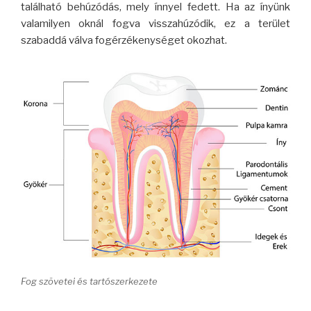
található behúzódás, mely ínnyel fedett. Ha az ínyünk
valamilyen oknál fogva visszahúzódik, ez a terület
szabaddá válva fogérzékenységet okozhat.
Fog szövetei és tartószerkezete