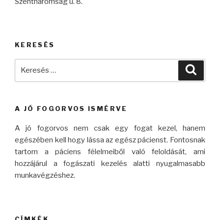
Szentháromság u. 8.
KERESÉS
Keresés
Keres
a
következő
kifejezésre:
A JÓ FOGORVOS ISMÉRVE
A jó fogorvos nem csak egy fogat kezel, hanem
egészében kell hogy lássa az egész pácienst. Fontosnak
tartom a páciens félelmeiből való feloldását, ami
hozzájárul a fogászati kezelés alatti nyugalmasabb
munkavégzéshez.
CÍMKÉK