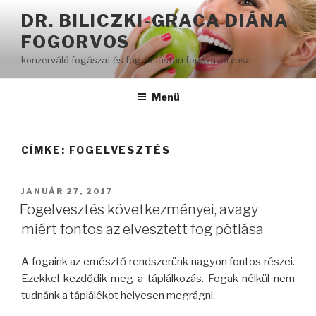
Tartalomhoz
DR. BILICZKI-GRACA DIÁNA
FOGORVOS
konzerváló fogászat és fogpótlástan fogszakorvosa
Menü
CÍMKE:
FOGELVESZTÉS
BEKÜLDVE:
JANUÁR 27, 2017
Fogelvesztés következményei, avagy
miért fontos az elvesztett fog pótlása
A fogaink az emésztő rendszerünk nagyon fontos részei.
Ezekkel kezdődik meg a táplálkozás. Fogak nélkül nem
tudnánk a táplálékot helyesen megrágni.