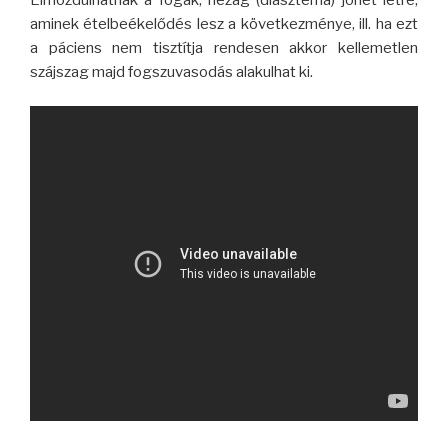
aminek ételbeékelődés lesz a következménye, ill. ha ezt
a páciens nem tisztítja rendesen akkor kellemetlen
szájszag majd fogszuvasodás alakulhat ki.