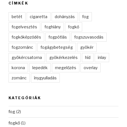
CÍMKÉK
betét
cigaretta
dohányzás
fog
fogelvesztés
foghiány
fogkő
fogkőképződés
fogpótlás
fogszuvasodás
fogzománc
fogágybetegség
gyökér
gyökércsatorna
gyökérkezelés
híd
inlay
korona
lepedék
megelőzés
overlay
zománc
ínygyulladás
KATEGÓRIÁK
fog
(2)
fogkő
(1)