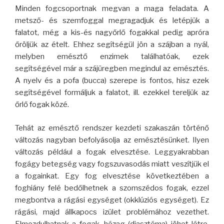
Minden fogcsoportnak megvan a maga feladata. A
metsző- és szemfoggal megragadjuk és letépjük a
falatot, még a kis-és nagyőrlő fogakkal pedig apróra
őröljük az ételt. Ehhez segítségül jön a szájban a nyál,
melyben emésztő enzimek találhatóak, ezek
segítségével már a szájüregben megindul az emésztés.
A nyelv és a pofa (bucca) szerepe is fontos, hisz ezek
segítségével formáljuk a falatot, ill. ezekkel tereljük az
őrlő fogak közé.
Tehát az emésztő rendszer kezdeti szakaszán történő
változás nagyban befolyásolja az emésztésünket. Ilyen
változás például a fogak elvesztése. Leggyakrabban
fogágy betegség vagy fogszuvasodás miatt veszítjük el
a fogainkat. Egy fog elvesztése következtében a
foghiány felé bedőlhetnek a szomszédos fogak, ezzel
megbontva a rágási egységet (okklúziós egységet). Ez
rágási, majd állkapocs izület problémához vezethet.
Elmozdulhatnak a fogak, hézag (diasztéma) jöhet létre,