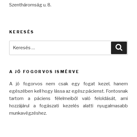
Szentháromság u. 8.
KERESÉS
Keresés
Keres
a
következő
kifejezésre:
A JÓ FOGORVOS ISMÉRVE
A jó fogorvos nem csak egy fogat kezel, hanem
egészében kell hogy lássa az egész pácienst. Fontosnak
tartom a páciens félelmeiből való feloldását, ami
hozzájárul a fogászati kezelés alatti nyugalmasabb
munkavégzéshez.