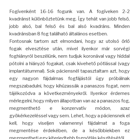
Fogívenként 16-16 fogunk van. A fogíveken 2-2
kvadránst különböztetünk meg. Így tehát van jobb felső,
jobb alsó, bal felső és bal alsó kvadráns. Minden
kvadránsban 8 fog található általános esetben.
Fontosnak tartom azt elmondani, hogy az utolsó őrlő
fogak elvesztése után, mivel ilyenkor már sorvégi
foghiányról beszélünk, nem tudjuk koronával vagy híddal
pótolni a hiányzó fogakat, csak kivehető pótlással (vagy
implantátummal). Sok páciensnél tapasztaltam azt, hogy
egy nagyon fájdalmas fogfájástól úgy próbálnak
megszabadulni, hogy kihúzassák a panaszos fogat, nem
tájékozódva a következményekről. Ilyenkor érdemes
mérlegelni, hogy milyen állapotban van az a panaszos fog,
megmenthető e konzervatív módon, azaz
gyökérkezeléssel vagy sem. Lehet, hogy a páciensnek el
kell, hogy viseljen valamennyi fájdalmat a foga
megmentése érdekében, de a későbbiekben ez
megmentheti egy kiterjedtebb fogpótlás készítésétől.