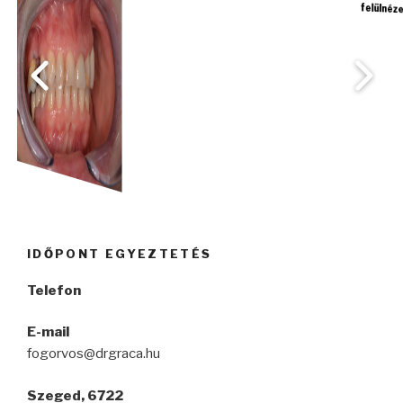
felülnézet
IDŐPONT EGYEZTETÉS
Telefon
E-mail
fogorvos@drgraca.hu
Szeged, 6722