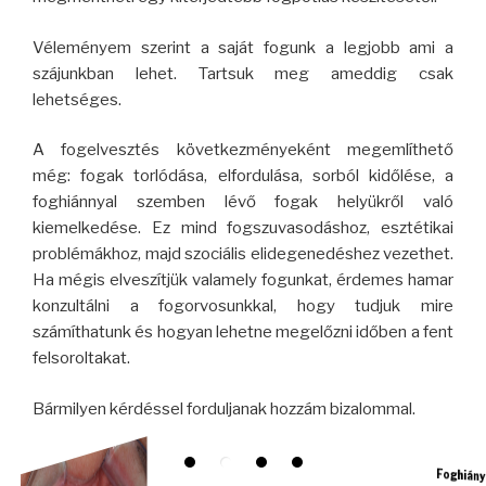
Véleményem szerint a saját fogunk a legjobb ami a
szájunkban lehet. Tartsuk meg ameddig csak
lehetséges.
A fogelvesztés következményeként megemlíthető
még: fogak torlódása, elfordulása, sorból kidőlése, a
foghiánnyal szemben lévő fogak helyükről való
kiemelkedése. Ez mind fogszuvasodáshoz, esztétikai
problémákhoz, majd szociális elidegenedéshez vezethet.
Ha mégis elveszítjük valamely fogunkat, érdemes hamar
konzultálni a fogorvosunkkal, hogy tudjuk mire
számíthatunk és hogyan lehetne megelőzni időben a fent
felsoroltakat.
Bármilyen kérdéssel forduljanak hozzám bizalommal.
Foghiány -