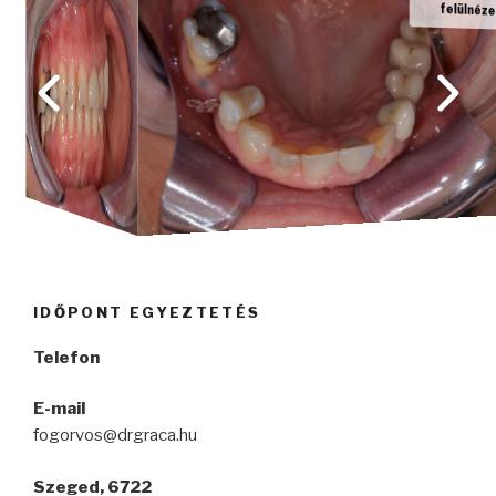
felülnézet
IDŐPONT EGYEZTETÉS
Telefon
E-mail
fogorvos@drgraca.hu
Szeged, 6722