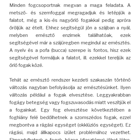
Minden fogcsoportnak megvan a maga feladata. A
metsző- és szemfoggal megragadjuk és letépjük a
falatot, még a kis-és nagyőrlő fogakkal pedig apróra
őröljük az ételt. Ehhez segítségül jön a szájban a nyál,
melyben emésztő enzimek találhatóak, ezek
segítségével már a szájüregben megindul az emésztés.
A nyelv és a pofa (bucca) szerepe is fontos, hisz ezek
segítségével formáljuk a falatot, ill. ezekkel tereljük az
őrlő fogak közé.
Tehát az emésztő rendszer kezdeti szakaszán történő
változás nagyban befolyásolja az emésztésünket. Ilyen
változás például a fogak elvesztése. Leggyakrabban
fogágy betegség vagy fogszuvasodás miatt veszítjük el
a fogainkat. Egy fog elvesztése következtében a
foghiány felé bedőlhetnek a szomszédos fogak, ezzel
megbontva a rágási egységet (okklúziós egységet). Ez
rágási, majd állkapocs izület problémához vezethet.
Elmozdulhatnak a fogak, hézag (diasztéma) jöhet létre,