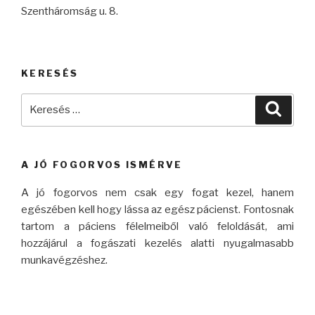
Szentháromság u. 8.
KERESÉS
Keresés
Keres
a
következő
kifejezésre:
A JÓ FOGORVOS ISMÉRVE
A jó fogorvos nem csak egy fogat kezel, hanem
egészében kell hogy lássa az egész pácienst. Fontosnak
tartom a páciens félelmeiből való feloldását, ami
hozzájárul a fogászati kezelés alatti nyugalmasabb
munkavégzéshez.