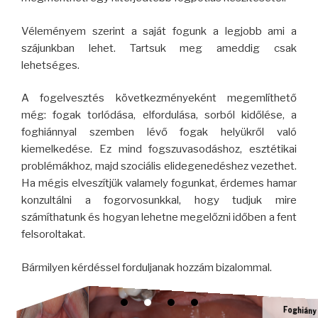
Véleményem szerint a saját fogunk a legjobb ami a
szájunkban lehet. Tartsuk meg ameddig csak
lehetséges.
A fogelvesztés következményeként megemlíthető
még: fogak torlódása, elfordulása, sorból kidőlése, a
foghiánnyal szemben lévő fogak helyükről való
kiemelkedése. Ez mind fogszuvasodáshoz, esztétikai
problémákhoz, majd szociális elidegenedéshez vezethet.
Ha mégis elveszítjük valamely fogunkat, érdemes hamar
konzultálni a fogorvosunkkal, hogy tudjuk mire
számíthatunk és hogyan lehetne megelőzni időben a fent
felsoroltakat.
Bármilyen kérdéssel forduljanak hozzám bizalommal.
Foghiány -