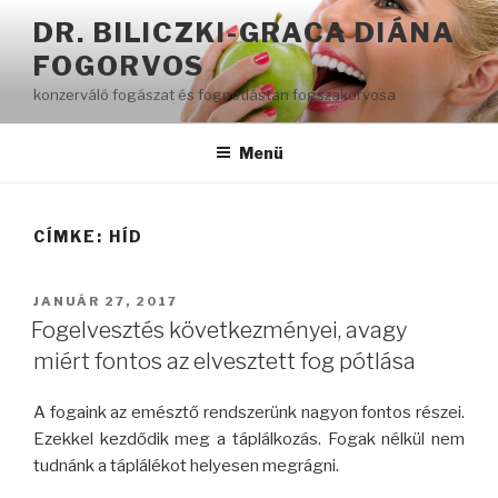
Tartalomhoz
DR. BILICZKI-GRACA DIÁNA
FOGORVOS
konzerváló fogászat és fogpótlástan fogszakorvosa
Menü
CÍMKE:
HÍD
BEKÜLDVE:
JANUÁR 27, 2017
Fogelvesztés következményei, avagy
miért fontos az elvesztett fog pótlása
A fogaink az emésztő rendszerünk nagyon fontos részei.
Ezekkel kezdődik meg a táplálkozás. Fogak nélkül nem
tudnánk a táplálékot helyesen megrágni.