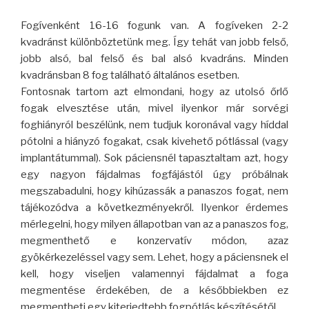
Fogívenként 16-16 fogunk van. A fogíveken 2-2
kvadránst különböztetünk meg. Így tehát van jobb felső,
jobb alsó, bal felső és bal alsó kvadráns. Minden
kvadránsban 8 fog található általános esetben.
Fontosnak tartom azt elmondani, hogy az utolsó őrlő
fogak elvesztése után, mivel ilyenkor már sorvégi
foghiányról beszélünk, nem tudjuk koronával vagy híddal
pótolni a hiányzó fogakat, csak kivehető pótlással (vagy
implantátummal). Sok páciensnél tapasztaltam azt, hogy
egy nagyon fájdalmas fogfájástól úgy próbálnak
megszabadulni, hogy kihúzassák a panaszos fogat, nem
tájékozódva a következményekről. Ilyenkor érdemes
mérlegelni, hogy milyen állapotban van az a panaszos fog,
megmenthető e konzervatív módon, azaz
gyökérkezeléssel vagy sem. Lehet, hogy a páciensnek el
kell, hogy viseljen valamennyi fájdalmat a foga
megmentése érdekében, de a későbbiekben ez
megmentheti egy kiterjedtebb fogpótlás készítésétől.