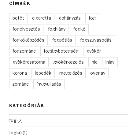
CÍMKÉK
betét
cigaretta
dohányzás
fog
fogelvesztés
foghiány
fogkő
fogkőképződés
fogpótlás
fogszuvasodás
fogzománc
fogágybetegség
gyökér
gyökércsatorna
gyökérkezelés
híd
inlay
korona
lepedék
megelőzés
overlay
zománc
ínygyulladás
KATEGÓRIÁK
fog
(2)
fogkő
(1)