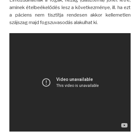
aminek ételbeékelődés lesz a következménye, ill. ha ezt
a páciens nem tisztítja rendesen akkor kellemetlen
szájszag majd fogszuvasodás alakulhat ki.