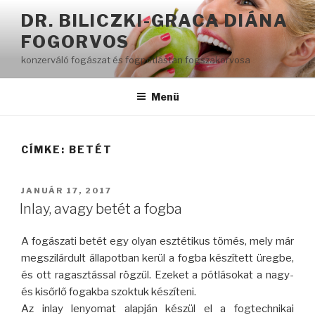
Tartalomhoz
DR. BILICZKI-GRACA DIÁNA
FOGORVOS
konzerváló fogászat és fogpótlástan fogszakorvosa
Menü
CÍMKE:
BETÉT
BEKÜLDVE:
JANUÁR 17, 2017
Inlay, avagy betét a fogba
A fogászati betét egy olyan esztétikus tömés, mely már
megszilárdult állapotban kerül a fogba készített üregbe,
és ott ragasztással rögzül. Ezeket a pótlásokat a nagy-
és kisőrlő fogakba szoktuk készíteni.
Az inlay lenyomat alapján készül el a fogtechnikai