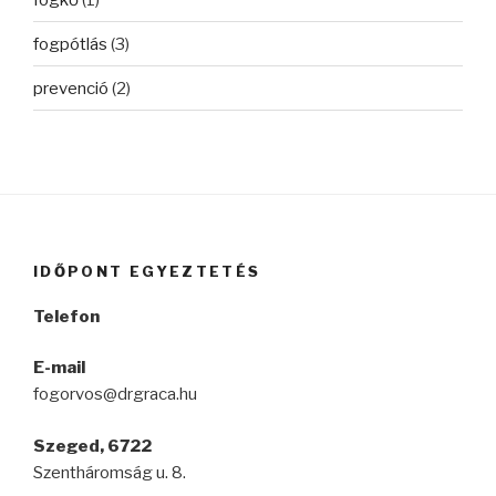
fogpótlás
(3)
prevenció
(2)
IDŐPONT EGYEZTETÉS
Telefon
E-mail
fogorvos@drgraca.hu
Szeged, 6722
Szentháromság u. 8.