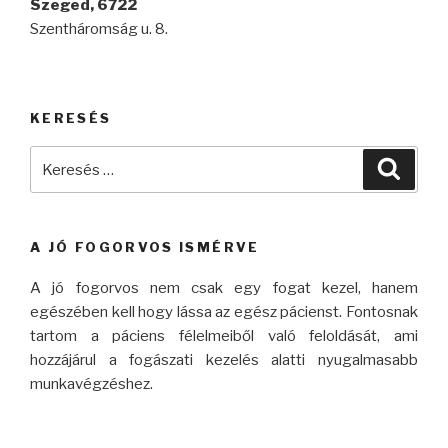
Szeged, 6722
Szentháromság u. 8.
KERESÉS
Keresés
Keres
a
következő
kifejezésre:
A JÓ FOGORVOS ISMÉRVE
A jó fogorvos nem csak egy fogat kezel, hanem
egészében kell hogy lássa az egész pácienst. Fontosnak
tartom a páciens félelmeiből való feloldását, ami
hozzájárul a fogászati kezelés alatti nyugalmasabb
munkavégzéshez.