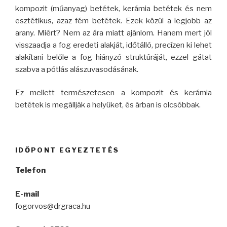
kompozit (műanyag) betétek, kerámia betétek és nem
esztétikus, azaz fém betétek. Ezek közül a legjobb az
arany. Miért? Nem az ára miatt ajánlom. Hanem mert jól
visszaadja a fog eredeti alakját, időtálló, precízen ki lehet
alakítani belőle a fog hiányzó struktúráját, ezzel gátat
szabva a pótlás alászuvasodásának.
Ez mellett természetesen a kompozit és kerámia
betétek is megállják a helyüket, és árban is olcsóbbak.
IDŐPONT EGYEZTETÉS
Telefon
E-mail
fogorvos@drgraca.hu