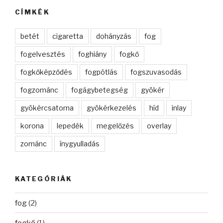
CÍMKÉK
betét
cigaretta
dohányzás
fog
fogelvesztés
foghiány
fogkő
fogkőképződés
fogpótlás
fogszuvasodás
fogzománc
fogágybetegség
gyökér
gyökércsatorna
gyökérkezelés
híd
inlay
korona
lepedék
megelőzés
overlay
zománc
ínygyulladás
KATEGÓRIÁK
fog
(2)
fogkő
(1)